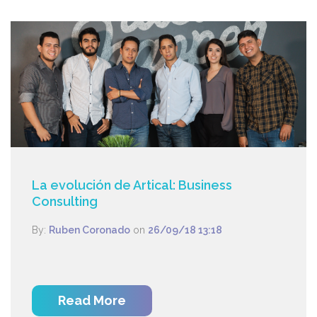
La evolución de Artical: Business
Consulting
By:
Ruben Coronado
on
26/09/18 13:18
Read More